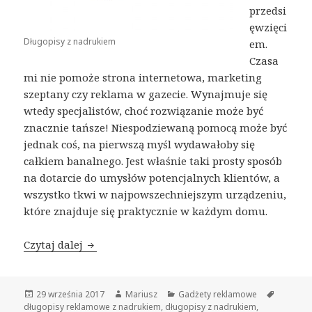
przedsi
ęwzięci
Długopisy z nadrukiem
em.
Czasa
mi nie pomoże strona internetowa, marketing
szeptany czy reklama w gazecie. Wynajmuje się
wtedy specjalistów, choć rozwiązanie może być
znacznie tańsze! Niespodziewaną pomocą może być
jednak coś, na pierwszą myśl wydawałoby się
całkiem banalnego. Jest właśnie taki prosty sposób
na dotarcie do umysłów potencjalnych klientów, a
wszystko tkwi w najpowszechniejszym urządzeniu,
które znajduje się praktycznie w każdym domu.
Czytaj dalej
Długopisy z nadrukiem zawsze pod ręką
Opublikowano
29 września 2017
Autor
Mariusz
Kategorie
Gadżety reklamowe
Tagi
długopisy reklamowe z nadrukiem
,
długopisy z nadrukiem
,