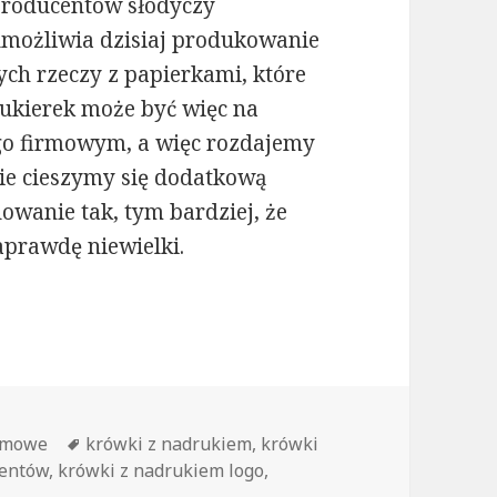
roducentów słodyczy
możliwia dzisiaj produkowanie
ych rzeczy z papierkami, które
ukierek może być więc na
go firmowym, a więc rozdajemy
nie cieszymy się dodatkową
owanie tak, tym bardziej, że
aprawdę niewielki.
ym, czyli krówki z nadrukiem
amowe
Tagi
krówki z nadrukiem
,
krówki
ientów
,
krówki z nadrukiem logo
,