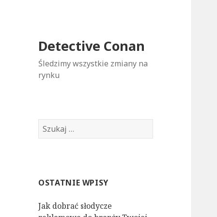
Detective Conan
Śledzimy wszystkie zmiany na
rynku
S
z
u
k
a
OSTATNIE WPISY
j
:
Jak dobrać słodycze