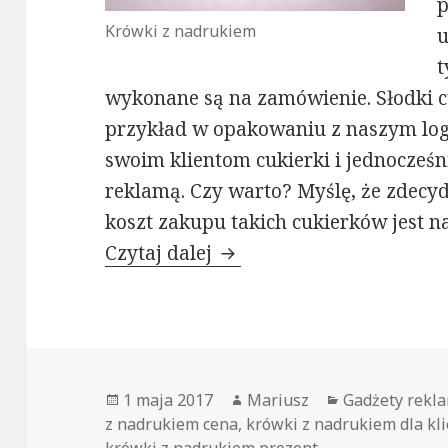
p
Krówki z nadrukiem
u
t
wykonane są na zamówienie. Słodki c
przykład w opakowaniu z naszym lo
swoim klientom cukierki i jednocześ
reklamą. Czy warto? Myślę, że zdecyd
koszt zakupu takich cukierków jest n
Czytaj dalej
Prezent i reklama w jedn
Opublikowano
1 maja 2017
Autor
Mariusz
Kategorie
Gadżety rekl
z nadrukiem cena
,
krówki z nadrukiem dla kl
krówki z nadrukiem prezent