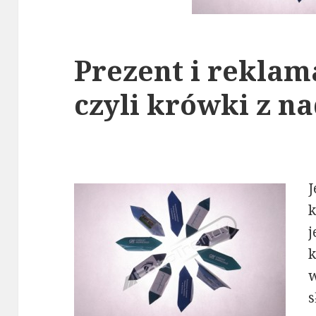
Prezent i reklam
czyli krówki z 
J
k
j
k
w
s