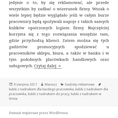
jedynie o to, by się reklamować, ale przede
wszystkim by zadbać o wizerunek firmy. Wszak o
wiele lepiej będzie wyglądało jeśli w całym burze
pracownicy będą spożywali napoje z takich samych
kubków opatrzonych logiem firmy. Najczęściej
korzysta się z tego rozwiązania wszędzie tam,
gdzie przychodzą klienci. Zatem można się tych
gadżetów promocyjnych spodziewać u
pracowników sklepu, biura, a także w banku i w
tym podobnych placówkach handlowych oraz
usługowych.
Czytaj dalej
Kubki z nadrukiem wykorzysty
Opublikowano
9 sierpnia 2017
Autor
Mariusz
Kategorie
Gadżety reklamowe
Tagi
kubki z nadrukiem dla każdego pracownika
,
kubki z nadrukiem dla
pracownika
,
kubki z nadrukiem do pracy
,
kubki z nadrukiem w
firmie
Dumnie wspierane przez WordPressa