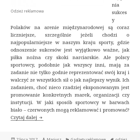
nia
Odzież reklamowa
sukces
y
Polaków na arenie międzynarodowej są coraz
liczniejsze, szczególnie jeżeli chodzi o
najpopularniejsze w naszym kraju sporty, gdzie
odnoszenie sukcesów jest wyjątkowo ważne, jak
piłka nożna czy skoki narciarskie. Ale polscy
sportowcy, podobnie jak wszyscy inni, mają za
zadanie nie tylko godnie reprezentować swój kraj i
walczyć ze wszystkich sił o jak najlepszy wynik. Ich
zadaniem, choć nieco rzadziej eksponowanym jest
promowanie konkretnych marek, organizacji czy
instytucji. W jaki sposób sportowcy w barwach
biało – czerwonych mogą reklamować i promować?
Czytaj dalej
Odzież reklamowa polskich sportowców
Opublikowano
7 lipca 2017
Autor
Mariusz
Kategorie
Gadżety reklamowe
Tagi
odzież