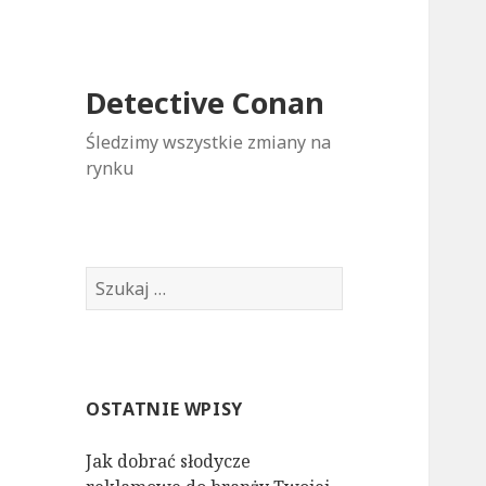
Detective Conan
Śledzimy wszystkie zmiany na
rynku
S
z
u
k
a
OSTATNIE WPISY
j
:
Jak dobrać słodycze