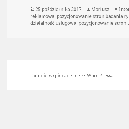
Opublikowano
25 października 2017
Autor
Mariusz
Kate
Inte
reklamowa
,
pozycjonowanie stron badania r
działalność usługowa
,
pozycjonowanie stron 
Dumnie wspierane przez WordPressa