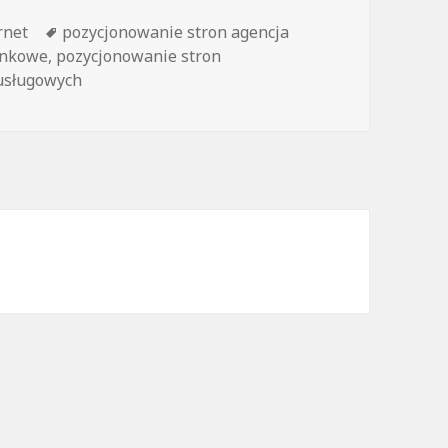
gorie
rnet
Tagi
pozycjonowanie stron agencja
ynkowe
,
pozycjonowanie stron
usługowych