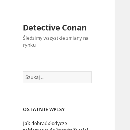
Detective Conan
Śledzimy wszystkie zmiany na
rynku
S
z
u
k
a
OSTATNIE WPISY
j
:
Jak dobrać słodycze