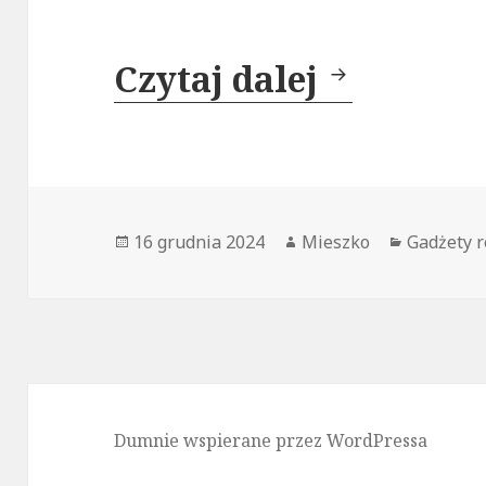
Czytaj dalej
Słodycze
Opublikowano
16 grudnia 2024
Autor
Mieszko
Kategori
Gadżety 
Dumnie wspierane przez WordPressa