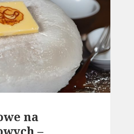
owe na
owych –