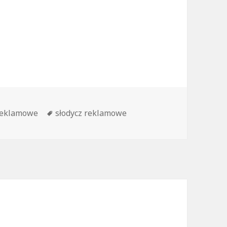
 reklamowe na imprezach sp
e
reklamowe
Tagi
słodycz reklamowe