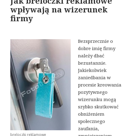
Jak breloczki reklamowe
wpływają na wizerunek
firmy
Bezsprzecznie o
dobre imię firmy
należy dbać
bezustannie.
Jakiekolwiek
zaniedbania w
procesie kreowania
pozytywnego
wizerunku mogą
szybko skutkować
obniżeniem
społecznego
zaufania,
breloczki reklamowe
zmniejszeniem