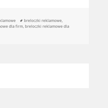
eklamowe
Tagi
breloczki reklamowe
,
mowe dla firm
,
breloczki reklamowe dla