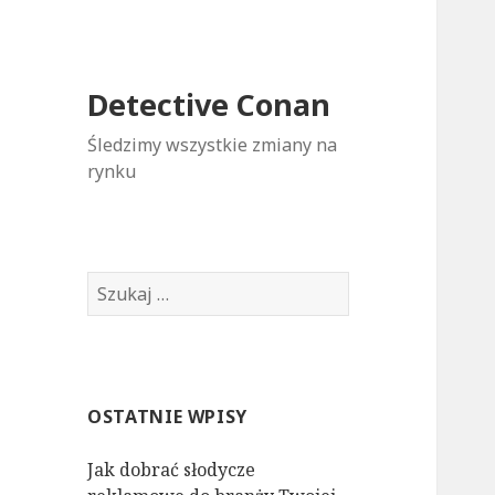
Detective Conan
Śledzimy wszystkie zmiany na
rynku
S
z
u
k
a
OSTATNIE WPISY
j
:
Jak dobrać słodycze