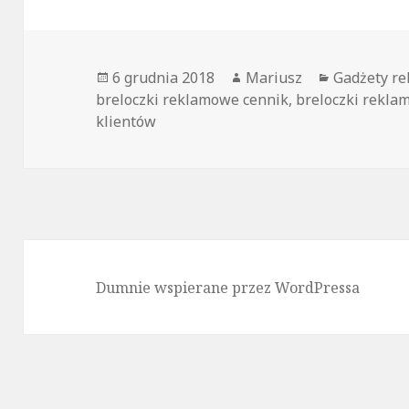
Opublikowano
6 grudnia 2018
Autor
Mariusz
Kategorie
Gadżety r
breloczki reklamowe cennik
,
breloczki rekla
klientów
Dumnie wspierane przez WordPressa