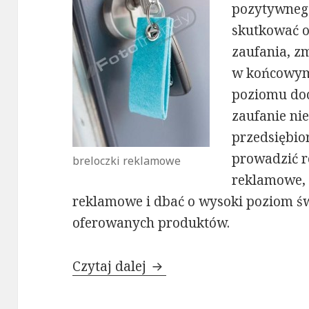
pozytywneg
skutkować 
zaufania, zm
w końcowym
poziomu doc
zaufanie ni
przedsiębio
prowadzić 
breloczki reklamowe
reklamowe, 
reklamowe i dbać o wysoki poziom ś
oferowanych produktów.
Czytaj dalej
Jak breloczki reklamowe