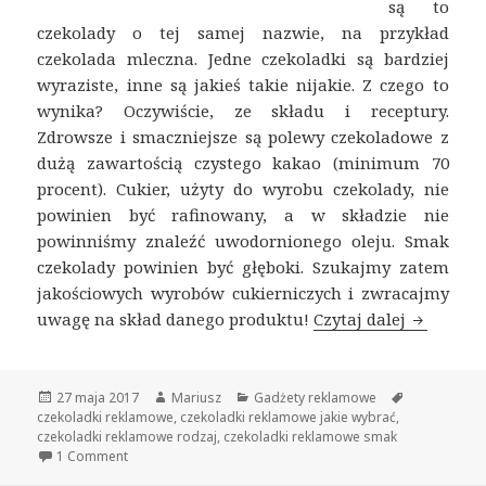
są to
czekolady o tej samej nazwie, na przykład
czekolada mleczna. Jedne czekoladki są bardziej
wyraziste, inne są jakieś takie nijakie. Z czego to
wynika? Oczywiście, ze składu i receptury.
Zdrowsze i smaczniejsze są polewy czekoladowe z
dużą zawartością czystego kakao (minimum 70
procent). Cukier, użyty do wyrobu czekolady, nie
powinien być rafinowany, a w składzie nie
powinniśmy znaleźć uwodornionego oleju. Smak
czekolady powinien być głęboki. Szukajmy zatem
jakościowych wyrobów cukierniczych i zwracajmy
uwagę na skład danego produktu!
Czytaj dalej
Czekolad
Opublikowano
27 maja 2017
Autor
Mariusz
Kategorie
Gadżety reklamowe
Tagi
czekoladki reklamowe
,
czekoladki reklamowe jakie wybrać
,
czekoladki reklamowe rodzaj
,
czekoladki reklamowe smak
1 Comment