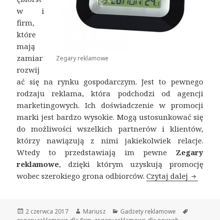
w i
firm,
które
mają
zamiar
Zegary reklamowe
rozwij
ać się na rynku gospodarczym. Jest to pewnego
rodzaju reklama, która podchodzi od agencji
marketingowych. Ich doświadczenie w promocji
marki jest bardzo wysokie. Mogą ustosunkować się
do możliwości wszelkich partnerów i klientów,
którzy nawiązują z nimi jakiekolwiek relacje.
Wtedy to przedstawiają im pewne
Zegary
reklamowe
, dzięki którym uzyskują promocję
wobec szerokiego grona odbiorców.
Czytaj dalej
Zegary 
Opublikowano
2 czerwca 2017
Autor
Mariusz
Kategorie
Gadżety reklamowe
Tagi