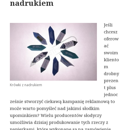
nadrukiem
Jeśli
chcesz
oferow
ać
swoim
kliento
m
drobny
prezen
Krówki z nadrukiem
t plus
jednoc
ześnie stworzyć ciekawą kampanię reklamową to
może warto pomyśleć nad jakimś słodkim
upominkiem? Wielu producentów słodyczy
umożliwia dzisiaj produkowanie tych rzeczy z
papierkami, które wykonane są na zamówienie.