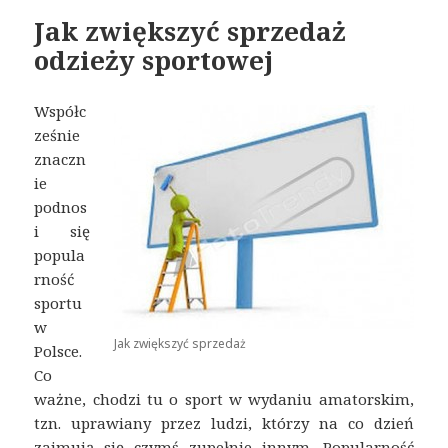
Jak zwiększyć sprzedaż
odzieży sportowej
Współc
ześnie
znaczn
ie
podnos
i się
popula
rność
sportu
w
Jak zwiększyć sprzedaż
Polsce.
Co
ważne, chodzi tu o sport w wydaniu amatorskim,
tzn. uprawiany przez ludzi, którzy na co dzień
zajmują się czymś zupełnie innym. Popularność