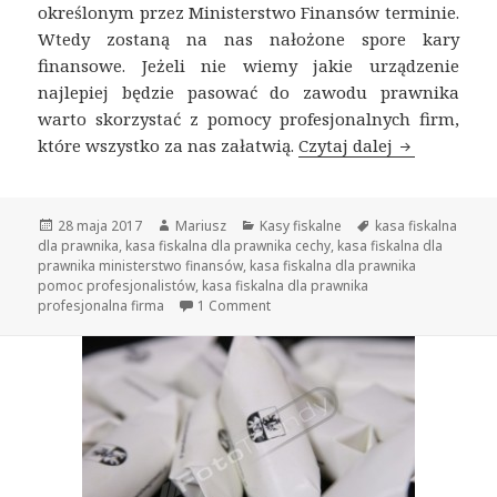
określonym przez Ministerstwo Finansów terminie.
Wtedy zostaną na nas nałożone spore kary
finansowe. Jeżeli nie wiemy jakie urządzenie
najlepiej będzie pasować do zawodu prawnika
warto skorzystać z pomocy profesjonalnych firm,
które wszystko za nas załatwią.
Czytaj dalej
Kasa fiskal
Opublikowano
28 maja 2017
Autor
Mariusz
Kategorie
Kasy fiskalne
Tagi
kasa fiskalna
dla prawnika
,
kasa fiskalna dla prawnika cechy
,
kasa fiskalna dla
prawnika ministerstwo finansów
,
kasa fiskalna dla prawnika
pomoc profesjonalistów
,
kasa fiskalna dla prawnika
profesjonalna firma
1 Comment