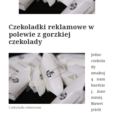
Czekoladki reklamowe w
polewie z gorzkiej
czekolady
Jedne
czekola
dy
smakuj
ą nam
bardzie
j, inne
mniej.
Nawet
Czekoladki reklamowe
jeżeli