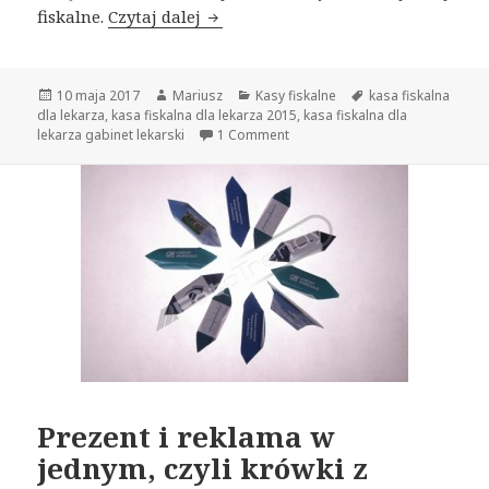
fiskalne.
Czytaj dalej
Kasa fiskalna dla lekarza toksyko
Opublikowano
10 maja 2017
Autor
Mariusz
Kategorie
Kasy fiskalne
Tagi
kasa fiskalna
dla lekarza
,
kasa fiskalna dla lekarza 2015
,
kasa fiskalna dla
lekarza gabinet lekarski
1 Comment
Prezent i reklama w
jednym, czyli krówki z