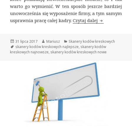
warto go wymienić. W ten sposób jeszcze bardziej
unowocześnia się wyposażenie firmy, a tym samym
usprawnia pracę całej kadry.
Czytaj dalej
Skanery kodów
Opublikowano
31 lipca 2017
Autor
Mariusz
Kategorie
Skanery kodów kreskowych
Tagi
skanery kodów kreskowych najlepsze
,
skanery kodów
kreskowych najnowsze
,
skanery kodów kreskowych nowe