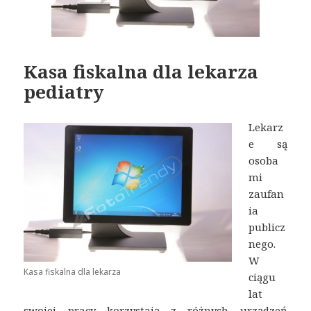
Kasa fiskalna dla lekarza
pediatry
Lekarz
e są
osoba
mi
zaufan
ia
publicz
nego.
W
Kasa fiskalna dla lekarza
ciągu
lat
swojej pracy korzystają z różnych urządzeń