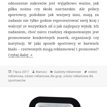
odnoszenie sukcesów jest wyjątkowo ważne, jak
piłka nożna czy skoki narciarskie. Ale polscy
sportowcy, podobnie jak wszyscy inni, mają za
zadanie nie tylko godnie reprezentować swój kraj i
walczyć ze wszystkich sił o jak najlepszy wynik. Ich
zadaniem, choć nieco rzadziej eksponowanym jest
promowanie konkretnych marek, organizacji czy
instytucji. W jaki sposób sportowcy w barwach
biało – czerwonych mogą reklamować i promować?
Czytaj dalej
Odzież reklamowa polskich sportowców
Opublikowano
7 lipca 2017
Autor
Mariusz
Kategorie
Gadżety reklamowe
Tagi
odzież
reklamowa
,
odzież reklamowa dla grup
,
odzież reklamowa dla
sportowców