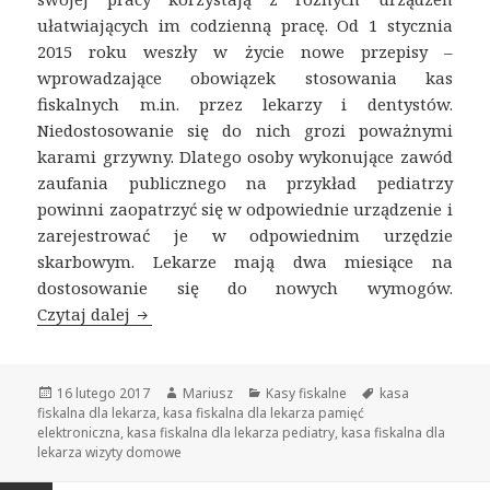
ułatwiających im codzienną pracę. Od 1 stycznia
2015 roku weszły w życie nowe przepisy –
wprowadzające obowiązek stosowania kas
fiskalnych m.in. przez lekarzy i dentystów.
Niedostosowanie się do nich grozi poważnymi
karami grzywny. Dlatego osoby wykonujące zawód
zaufania publicznego na przykład pediatrzy
powinni zaopatrzyć się w odpowiednie urządzenie i
zarejestrować je w odpowiednim urzędzie
skarbowym. Lekarze mają dwa miesiące na
dostosowanie się do nowych wymogów.
Czytaj dalej
Kasa fiskalna dla lekarza pediatry
Opublikowano
16 lutego 2017
Autor
Mariusz
Kategorie
Kasy fiskalne
Tagi
kasa
fiskalna dla lekarza
,
kasa fiskalna dla lekarza pamięć
elektroniczna
,
kasa fiskalna dla lekarza pediatry
,
kasa fiskalna dla
lekarza wizyty domowe