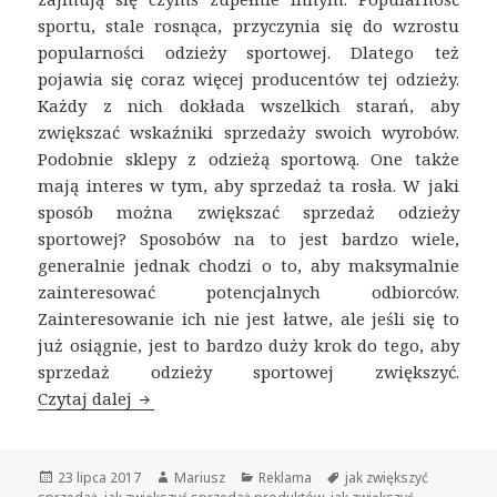
sportu, stale rosnąca, przyczynia się do wzrostu
popularności odzieży sportowej. Dlatego też
pojawia się coraz więcej producentów tej odzieży.
Każdy z nich dokłada wszelkich starań, aby
zwiększać wskaźniki sprzedaży swoich wyrobów.
Podobnie sklepy z odzieżą sportową. One także
mają interes w tym, aby sprzedaż ta rosła. W jaki
sposób można zwiększać sprzedaż odzieży
sportowej? Sposobów na to jest bardzo wiele,
generalnie jednak chodzi o to, aby maksymalnie
zainteresować potencjalnych odbiorców.
Zainteresowanie ich nie jest łatwe, ale jeśli się to
już osiągnie, jest to bardzo duży krok do tego, aby
sprzedaż odzieży sportowej zwiększyć.
Czytaj dalej
Jak zwiększyć sprzedaż odzieży sportowej
Opublikowano
23 lipca 2017
Autor
Mariusz
Kategorie
Reklama
Tagi
jak zwiększyć