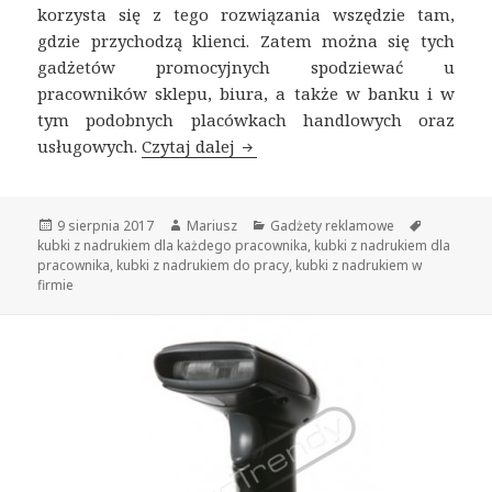
korzysta się z tego rozwiązania wszędzie tam,
gdzie przychodzą klienci. Zatem można się tych
gadżetów promocyjnych spodziewać u
pracowników sklepu, biura, a także w banku i w
tym podobnych placówkach handlowych oraz
usługowych.
Czytaj dalej
Kubki z nadrukiem wykorzysty
Opublikowano
9 sierpnia 2017
Autor
Mariusz
Kategorie
Gadżety reklamowe
Tagi
kubki z nadrukiem dla każdego pracownika
,
kubki z nadrukiem dla
pracownika
,
kubki z nadrukiem do pracy
,
kubki z nadrukiem w
firmie