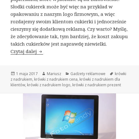
Słodki cukierek może być więc na przykład w
opakowaniu z naszym logo firmowym, a więc
rozdajemy swoim klientom cukierki i jednocześnie
cieszymy się dodatkową reklamą. Czy warto? Myślę,
że zdecydowanie tak, tym bardziej, że koszt zakupu
takich cukierków jest naprawdę niewielki.
Czytaj dalej
Prezent i reklama w jednym, czyli krówki 
Opublikowano
1 maja 2017
Autor
Mariusz
Kategorie
Gadżety reklamowe
Tagi
krówki
z nadrukiem
,
krówki z nadrukiem cena
,
krówki z nadrukiem dla
klientów
,
krówki z nadrukiem logo
,
krówki z nadrukiem prezent